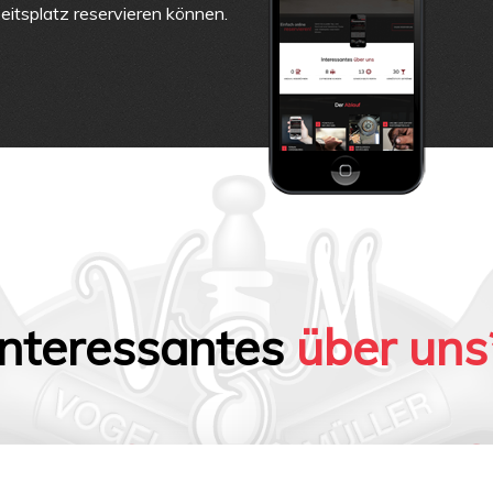
eitsplatz reservieren können.
Interessantes
über uns
800
1500