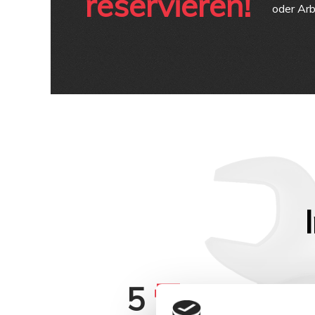
reservieren!
oder Arb
5