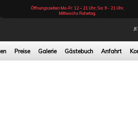
Öffnungszeiten Mo-Fr: 12 – 21 Uhr; Sa: 9 - 21 Uhr,
Mittwochs Ruhetag.
J
gen
Preise
Galerie
Gästebuch
Anfahrt
Ko
Schrauben Sie selber!
Auch bei uns
Die besten Kunden sin