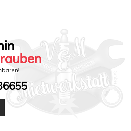
min
hrauben
nbaren!
36655