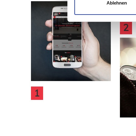
Ablehnen
2
TERMIN
1
VEREINBAREN