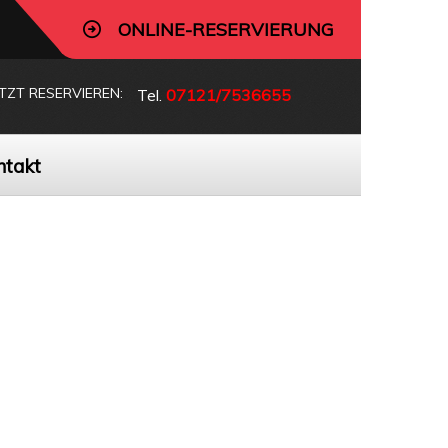
ONLINE-RESERVIERUNG
ETZT RESERVIEREN:
Tel.
07121/7536655
ntakt
d