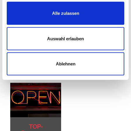
Alle zulassen
ERSATZTEIL-
SERVICE
Auswahl erlauben
Suchen und
Bestellen von
Ersatzteilen,
Tuningteilen
und Zubehör
Ablehnen
TOP-