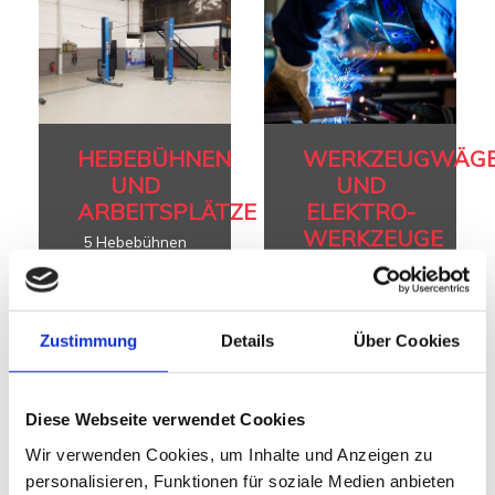
HEBEBÜHNEN
WERKZEUGWÄG
UND
UND
ARBEITSPLÄTZE
ELEKTRO-
WERKZEUGE
5 Hebebühnen
bis 4,3t und
Akkuschrauber,
Motorrad-
Bohrmaschinen,
Hebebühnen
Flex,
Schweißgeräte,
Zustimmung
Details
Über Cookies
Altölabsauganlage,
Heißluftföhn
etc.
Diese Webseite verwendet Cookies
Wir verwenden Cookies, um Inhalte und Anzeigen zu
personalisieren, Funktionen für soziale Medien anbieten