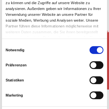
zu können und die Zugriffe auf unsere Website zu
analysieren. Außerdem geben wir Informationen zu Ihrer
Verwendung unserer Website an unsere Partner für
soziale Medien, Werbung und Analysen weiter. Unsere
Partner führen diese Informationen möglicherweise mit
REIFENDIENST
AUSLESESERVICE
weiteren Daten zusammen, die Sie ihnen bereitgestellt
UND
DES
haben oder die sie im Rahmen Ihrer Nutzung der Dienste
Telefon / Öffnungszeiten
LAGERUNG
STEUERGERÄTS
gesammelt haben.
Einwilligungsauswahl
Notwendig
Räderwechsel,
Fehlerauslesung
Reifenwechsel,
mit
Wuchten,
Diagnosetester
Präferenzen
Altreifen-
(OBD),
Entsorgung etc.
Fehlerspeicher
(Einlagerung
löschen etc.
Statistiken
nur in Filiale RT
möglich)
Marketing