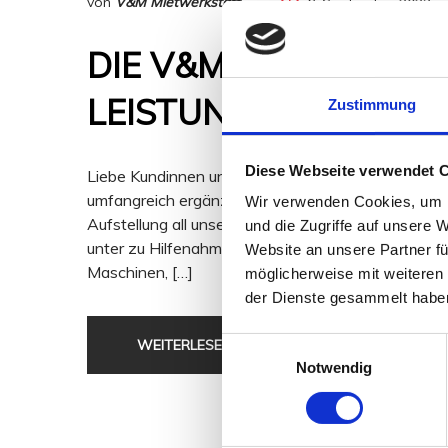
von
V&M Mietwerkstatt
6. September 2023
DIE V&M MIETWERKS
LEISTUNGEN, NEUE GE
Zustimmung
Diese Webseite verwendet 
Liebe Kundinnen und Kunden, Liebe Freundinnen und
umfangreich ergänzt. Ab sofort finden Sie unter h
Wir verwenden Cookies, um I
Aufstellung all unserer Leistungen. Sie finden eine
und die Zugriffe auf unsere 
unter zu Hilfenahme einer neuen Kategorisierung. 
Website an unsere Partner fü
Maschinen, […]
möglicherweise mit weiteren
der Dienste gesammelt habe
Einwilligungsauswahl
WEITERLESEN
Notwendig