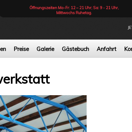
Öffnungszeiten Mo-Fr: 12 – 21 Uhr; Sa: 9 - 21 Uhr,
Mittwochs Ruhetag.
J
gen
Preise
Galerie
Gästebuch
Anfahrt
Ko
erkstatt