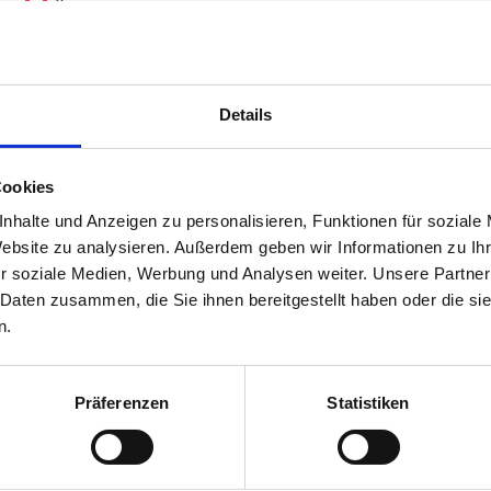
0
TATT BAUT AUS! NEUE
RÄTE, NEUE PREISLISTE.
Details
Cookies
 Freunde, wir haben unsere Preisliste ganz frisch überarbeite
ttps://www.vm-mietwerkstatt.de/preise/ eine nahezu vollständi
nhalte und Anzeigen zu personalisieren, Funktionen für soziale
 (nun hoffentlich) vollständige und unmissverständliche Preisges
Website zu analysieren. Außerdem geben wir Informationen zu I
Neu in unserem Portfolio sind unter anderem Dienstleistungen,
r soziale Medien, Werbung und Analysen weiter. Unsere Partner
 Daten zusammen, die Sie ihnen bereitgestellt haben oder die s
n.
Präferenzen
Statistiken