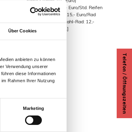
halbe Stunde 10,- Euro)
Schweißgerät: 20,- Euro/Std. Reifen
Montage Alu-Rad: 15,- Euro/Rad
Reifen Montage Stahl-Rad: 12,-
Euro/Rad Reifen […]
Über Cookies
t und
Telefon / Öffnungszeiten
ge
 Medien anbieten zu können
taltung
hrer Verwendung unserer
 führen diese Informationen
ie im Rahmen Ihrer Nutzung
Marketing